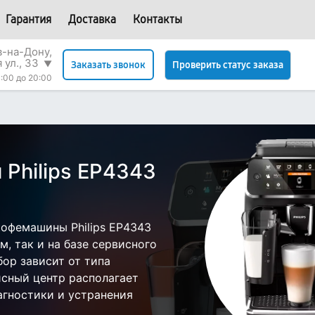
Гарантия
Доставка
Контакты
в-на-Дону,
 ул., 33
▼
Проверить статус заказа
Заказать звонок
:00 до 20:00
Philips EP4343
офемашины Philips EP4343
, так и на базе сервисного
бор зависит от типа
исный центр располагает
гностики и устранения