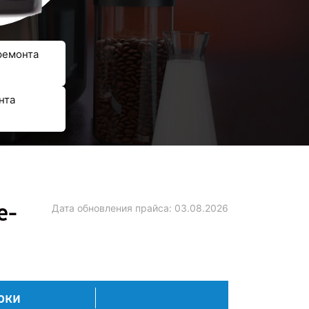
ремонта
нта
е-
Дата обновления прайса:
03.08.2026
оки