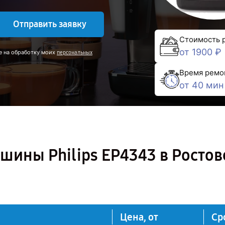
Отправить заявку
Стоимость 
от 1900 ₽
е на обработку моих
персональных
Время ремо
от 40 мин
ины Philips EP4343 в Ростов
Цена, от
Ср