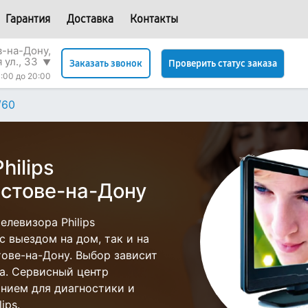
Гарантия
Доставка
Контакты
в-на-Дону,
 ул., 33
▼
Проверить статус заказа
Заказать звонок
:00 до 20:00
/60
hilips
стове-на-Дону
левизора Philips
 выездом на дом, так и на
стове-на-Дону. Выбор зависит
а. Сервисный центр
нием для диагностики и
ips.