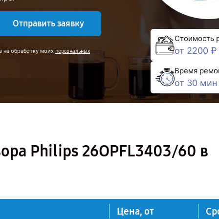
Отправить заявку
Стоимость 
от 2200 ₽
е на обработку моих
персональных
Время ремо
от 30 мин
ора Philips 26OPFL3403/60 в
Цена, от
Ср