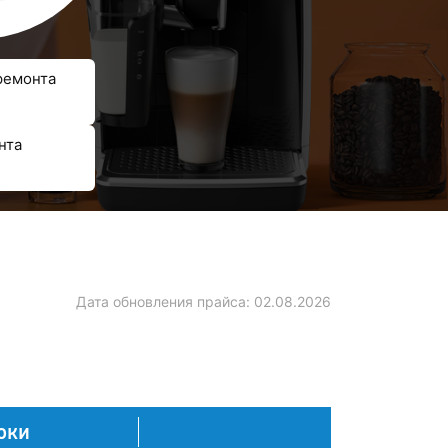
ремонта
нта
Дата обновления прайса:
02.08.2026
оки