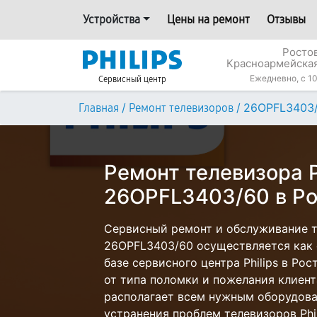
Устройства
Цены на ремонт
Отзывы
Росто
Красноармейская
Ежедневно, с 10
Сервисный центр
/
/
26OPFL3403
Главная
Ремонт телевизоров
Ремонт телевизора P
26OPFL3403/60 в Ро
Сервисный ремонт и обслуживание те
26OPFL3403/60 осуществляется как с
базе сервисного центра Philips в Ро
от типа поломки и пожелания клиент
располагает всем нужным оборудова
устранения проблем телевизоров Phil