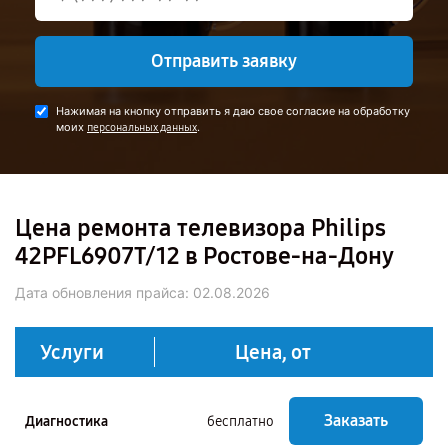
Отправить заявку
Нажимая на кнопку отправить я даю свое согласие на обработку
моих
.
персональных данных
Цена ремонта телевизора Philips
42PFL6907T/12 в Ростове-на-Дону
Дата обновления прайса:
02.08.2026
Услуги
Цена, от
Заказать
Диагностика
бесплатно