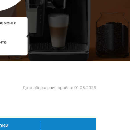
ремонта
нта
Дата обновления прайса:
01.08.2026
оки