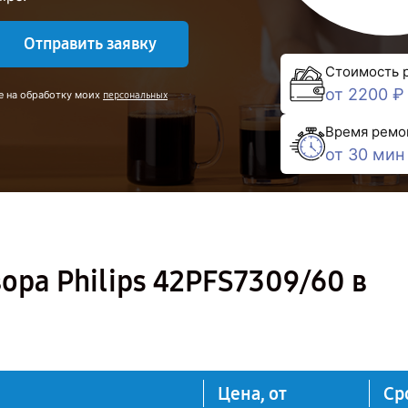
Отправить заявку
Стоимость 
от 2200 ₽
е на обработку моих
персональных
Время ремо
от 30 мин
ора Philips 42PFS7309/60 в
Цена, от
Ср