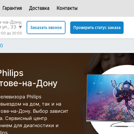
Гарантия
Доставка
Контакты
в-на-Дону,
 ул., 33
▼
Проверить статус заказа
Заказать звонок
:00 до 20:00
60
hilips
тове-на-Дону
левизора Philips
выездом на дом, так и на
стове-на-Дону. Выбор зависит
а. Сервисный центр
нием для диагностики и
ips.