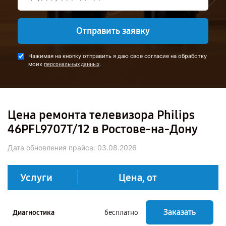
Отправить заявку
Нажимая на кнопку отправить я даю свое согласие на обработку
моих
.
персональных данных
Цена ремонта телевизора Philips
46PFL9707T/12 в Ростове-на-Дону
Дата обновления прайса:
03.08.2026
Услуги
Цена, от
Заказать
Диагностика
бесплатно