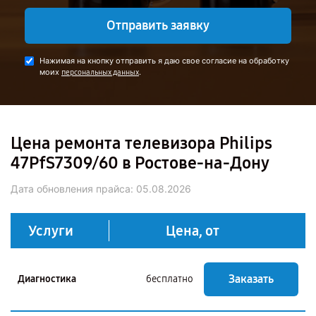
Отправить заявку
Нажимая на кнопку отправить я даю свое согласие на обработку
моих
.
персональных данных
Цена ремонта телевизора Philips
47PfS7309/60 в Ростове-на-Дону
Дата обновления прайса:
05.08.2026
Услуги
Цена, от
Заказать
Диагностика
бесплатно